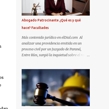
Abogado Patrocinante ¿Qué es y qué
hace? Facultades
Más contenido jurídico en elDial.com Al
analizar una providencia emitida en un
n
proceso civil por un Juzgado de Paraná,
Entre Ríos, surgió la inquietud sobre el rol y
las facultades de un abogado patrocinante
en estas situaciones. En ese caso, una
abogada actuó como patrocinante de una de
os
las partes en un proceso civil. En ese
momento, actuaba como “vinculada” al
e
proceso y no como “representante”. Sin
embargo, como ocurre frecuentemente,
decidió no continuar con la relación
profesional con su cliente. Para formalizar
adan