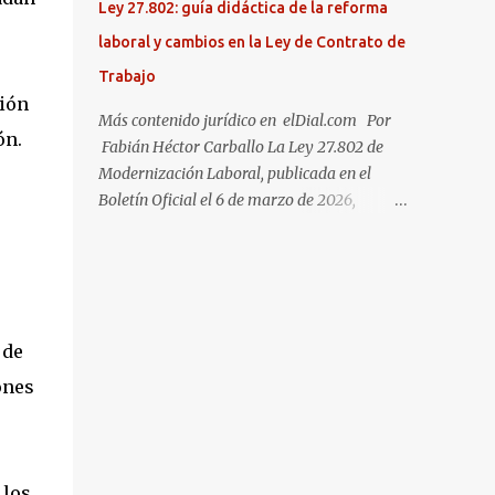
Ley 27.802: guía didáctica de la reforma
esta decisión, lo notificó al Juzgado y solicitó
laboral y cambios en la Ley de Contrato de
que se informara al patrocinado.
Trabajo
ción
Más contenido jurídico en elDial.com Por
ón.
Fabián Héctor Carballo La Ley 27.802 de
Modernización Laboral, publicada en el
Boletín Oficial el 6 de marzo de 2026,
introduce una de las reformas más
profundas y abarcativas a la Ley de
Contrato de Trabajo (LCT - Ley 20.744)
desde su sanción original. Esta reforma
modifica, incorpora y deroga más de 50
 de
artículos de la LCT, abarcando temas tan
diversos como el ámbito de aplicación de la
ones
ley, la registración laboral, la jornada de
trabajo, las vacaciones, las indemnizaciones
por despido y los juicios laborales."
 los