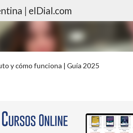
ntina | elDial.com
Ir al contenido principal
uto y cómo funciona | Guía 2025