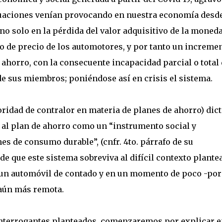
luaciones venían provocando en nuestra economía desde
no solo en la pérdida del valor adquisitivo de la moneda
o de precio de los automotores, y por tanto un increme
e ahorro, con la consecuente incapacidad parcial o total
de sus miembros; poniéndose así en crisis el sistema.
oridad de contralor en materia de planes de ahorro) dict
o al plan de ahorro como un “instrumento social y
s de consumo durable”, (cnfr. 4to. párrafo de su
 de que este sistema sobreviva al difícil contexto plante
 un automóvil de contado y en un momento de poco -por
e aún más remota.
 interrogantes planteados, comenzaremos por explicar 