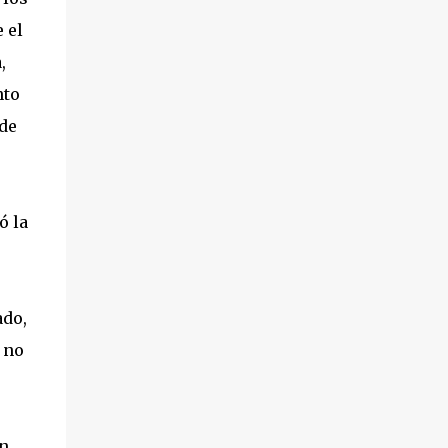
 el
,
nto
 de
ó la
ado,
 no
en