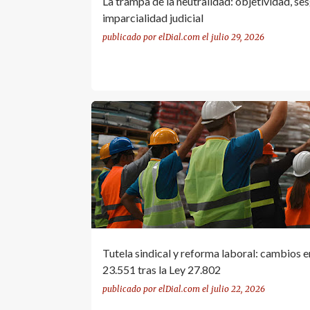
La trampa de la neutralidad: objetividad, se
imparcialidad judicial
publicado por
elDial.com
el
julio 29, 2026
LEY 23.551
LEY 27.802
REFORMA LABORAL
TUTELA SINDICAL
Tutela sindical y reforma laboral: cambios e
23.551 tras la Ley 27.802
publicado por
elDial.com
el
julio 22, 2026