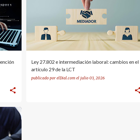
+
ARTÍCULO 29 LCT
INTERMEDIACION LABORAL
+
LEY 27.802
vención
Ley 27.802 e intermediación laboral: cambios en el
artículo 29 de la LCT
publicado por
elDial.com
el
julio 03, 2026