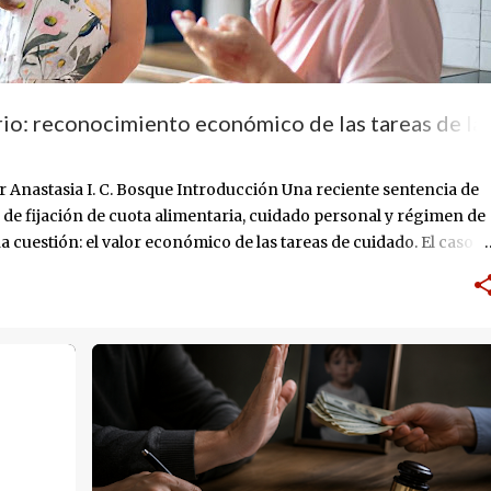
io: reconocimiento económico de las tareas de la
Anastasia I. C. Bosque Introducción Una reciente sentencia de
 de fijación de cuota alimentaria, cuidado personal y régimen de
 cuestión: el valor económico de las tareas de cuidado. El caso n
ción del monto de la cuota alimentaria, sino que puso en el
a la abuela materna en la crianza cotidiana de un niño de apenas
cer que ese cuidado permanente constituye un verdadero trabajo
CUOTA ALIMENTARIA
+
INSOLVENCIA ALIMENTARIA FRAUDALENTA