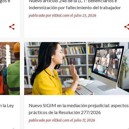
sgos e
Nuevo artículo 248 de la LCT: beneficiarios e
indemnización por fallecimiento del trabajador
publicado por
elDial.com
el
julio 23, 2026
+
RESOLUCIÓN 277/2026
SIGIM
n la Ley
Nuevo SIGIM en la mediación prejudicial: aspectos
prácticos de la Resolución 277/2026
publicado por
elDial.com
el
julio 17, 2026