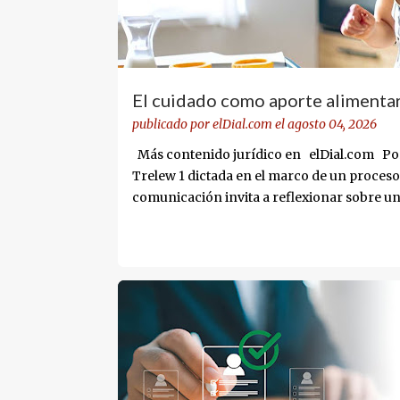
El cuidado como aporte alimentar
abuela
publicado por
elDial.com
el
agosto 04, 2026
Más contenido jurídico en elDial.com Por 
Trelew 1 dictada en el marco de un proceso
comunicación invita a reflexionar sobre una
giró exclusivamente en torno a la determina
centro de la discusión el rol que desempeñ
dos años de edad y la necesidad de recono
LEY 27.802
REFORMA LABORAL