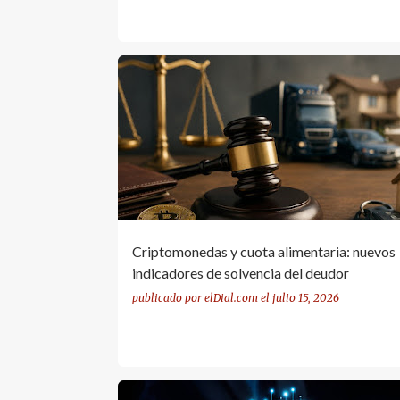
CRIPTOMONEDAS
CUOTA ALIMENTARIA
Criptomonedas y cuota alimentaria: nuevos
indicadores de solvencia del deudor
publicado por
elDial.com
el
julio 15, 2026