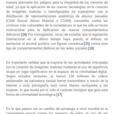
manera alarmante los peligros para la integridad de los menores de
edad, ya que la aplicación de las nuevas tecnologías en la creación
de imágenes realistas o transfiguradas se superponen con la
distribución de representaciones auténticas de abusos sexuales
(
Child Sexual Abuse Material
o CSAM) cometidos contra las
víctimas más vulnerables de la sociedad por lo que ha sido un factor
motivacional para la tipificación de nuevos comportamientos
delictivos.
[14]
Por consiguiente, no es de extrañar que la legislación
internacional en el último tiempo haya puesto el énfasis en
pertrechar el arsenal punitivo con figuras novedosas
[15]
contra este
tipo de comportamientos dañinos en las redes sociales.
[16]
Es importante señalar que la mayoría de las actividades vinculadas
con la creación de imágenes realistas mediante el uso de algoritmos
ocupa un lugar significativo en el espacio de la criminalidad digital.
Según estudios recientes, al menos 134 millones de vídeos
adulterados de naturaleza sexual fueron transmitidos a través de la
internet y esta pornografía tuvo como blanco excluyente a las
mujeres, lo que revela por sí sólo el carácter misógino que guía esta
forma de criminalidad tecnológica.
[17]
En lo que parece ser un cambio de estrategia a nivel mundial en la
criminalidad sexual contra los menores de edad, el uso de las