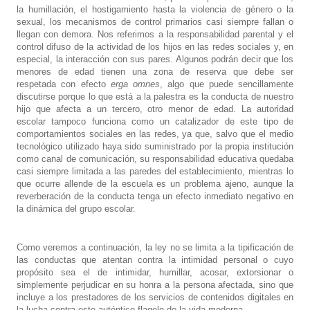
la humillación, el hostigamiento hasta la violencia de género o la
sexual, los mecanismos de control primarios casi siempre fallan o
llegan con demora. Nos referimos a la responsabilidad parental y el
control difuso de la actividad de los hijos en las redes sociales y, en
especial, la interacción con sus pares. Algunos podrán decir que los
menores de edad tienen una zona de reserva que debe ser
respetada con efecto
erga omnes
, algo que puede sencillamente
discutirse porque lo que está a la palestra es la conducta de nuestro
hijo que afecta a un tercero, otro menor de edad. La autoridad
escolar tampoco funciona como un catalizador de este tipo de
comportamientos sociales en las redes, ya que, salvo que el medio
tecnológico utilizado haya sido suministrado por la propia institución
como canal de comunicación, su responsabilidad educativa quedaba
casi siempre limitada a las paredes del establecimiento, mientras lo
que ocurre allende de la escuela es un problema ajeno, aunque la
reverberación de la conducta tenga un efecto inmediato negativo en
la dinámica del grupo escolar.
Como veremos a continuación, la ley no se limita a la tipificación de
las conductas que atentan contra la intimidad personal o cuyo
propósito sea el de intimidar, humillar, acosar, extorsionar o
simplemente perjudicar en su honra a la persona afectada, sino que
incluye a los prestadores de los servicios de contenidos digitales en
la lucha contra este auténtico flagelo de la vida moderna.