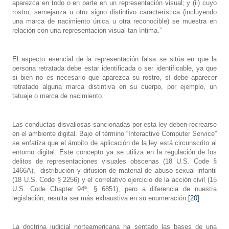
aparezca en todo o en parte en un representación visual; y (ii) cuyo
rostro, semejanza u otro signo distintivo característica (incluyendo
una marca de nacimiento única u otra reconocible) se muestra en
relación con una representación visual tan íntima.”
El aspecto esencial de la representación falsa se sitúa en que la
persona retratada debe estar identificada o ser identificable, ya que
si bien no es necesario que aparezca su rostro, sí debe aparecer
retratado alguna marca distintiva en su cuerpo, por ejemplo, un
tatuaje o marca de nacimiento.
Las conductas disvaliosas sancionadas por esta ley deben recrearse
en el ambiente digital. Bajo el término “Interactive Computer Service”
se enfatiza que el ámbito de aplicación de la ley está circunscrito al
entorno digital. Este concepto ya se utiliza en la regulación de los
delitos de representaciones visuales obscenas (18 U.S. Code §
1466A),
distribución y difusión de material de abuso sexual infantil
(18 U.S. Code § 2256) y el correlativo ejercicio de la acción civil (15
U.S. Code Chapter 94ª, § 6851), pero a diferencia de nuestra
legislación, resulta ser más exhaustiva en su enumeración.
[20]
La doctrina judicial norteamericana ha sentado las bases de una