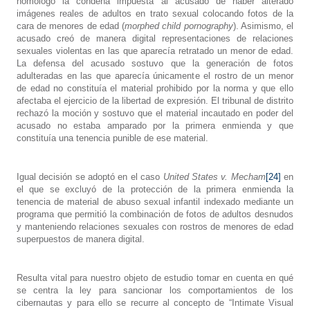
homologó la condena impuesta al acusado de haber alterado
imágenes reales de adultos en trato sexual colocando fotos de la
cara de menores de edad (
morphed child pornography
). Asimismo, el
acusado creó de manera digital representaciones de relaciones
sexuales violentas en las que aparecía retratado un menor de edad.
La defensa del acusado sostuvo que la generación de fotos
adulteradas en las que aparecía únicamente el rostro de un menor
de edad no constituía el material prohibido por la norma y que ello
afectaba el ejercicio de la libertad de expresión. El tribunal de distrito
rechazó la moción y sostuvo que el material incautado en poder del
acusado no estaba amparado por la primera enmienda y que
constituía una tenencia punible de ese material.
Igual decisión se adoptó en el caso
United States v. Mecham
[24]
en
el que se excluyó de la protección de la primera enmienda la
tenencia de material de abuso sexual infantil indexado mediante un
programa que permitió la combinación de fotos de adultos desnudos
y manteniendo relaciones sexuales con rostros de menores de edad
superpuestos de manera digital.
Resulta vital para nuestro objeto de estudio tomar en cuenta en qué
se centra la ley para sancionar los comportamientos de los
cibernautas y para ello se recurre al concepto de “Intimate Visual