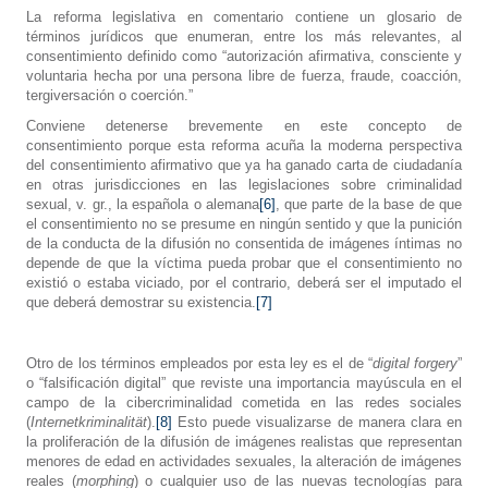
La reforma legislativa en comentario contiene un glosario de
términos jurídicos que enumeran, entre los más relevantes, al
consentimiento definido como “autorización afirmativa, consciente y
voluntaria hecha por una persona libre de fuerza, fraude, coacción,
tergiversación o coerción.”
Conviene detenerse brevemente en este concepto de
consentimiento porque esta reforma acuña la moderna perspectiva
del consentimiento afirmativo que ya ha ganado carta de ciudadanía
en otras jurisdicciones en las legislaciones sobre criminalidad
sexual, v. gr., la española o alemana
[6]
, que parte de la base de que
el consentimiento no se presume en ningún sentido y que la punición
de la conducta de la difusión no consentida de imágenes íntimas no
depende de que la víctima pueda probar que el consentimiento no
existió o estaba viciado, por el contrario, deberá ser el imputado el
que deberá demostrar su existencia.
[7]
Otro de los términos empleados por esta ley es el de “
digital forgery
”
o “falsificación digital” que reviste una importancia mayúscula en el
campo de la cibercriminalidad cometida en las redes sociales
(
Internetkriminalität
).
[8]
Esto puede visualizarse de manera clara en
la proliferación de la difusión de imágenes realistas que representan
menores de edad en actividades sexuales, la alteración de imágenes
reales (
morphing
) o cualquier uso de las nuevas tecnologías para