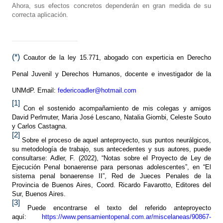
Ahora, sus efectos concretos dependerán en gran medida de su
correcta aplicación.
(*)
Coautor de la ley 15.771, abogado con experticia en Derecho
Penal Juvenil y Derechos Humanos, docente e investigador de la
UNMdP. Email:
federicoadler@hotmail.com
[1]
Con el sostenido acompañamiento de mis colegas y amigos
David Perlmuter, Maria José Lescano, Natalia Giombi, Celeste Souto
y Carlos Castagna.
[2]
Sobre el proceso de aquel anteproyecto, sus puntos neurálgicos,
su metodología de trabajo, sus antecedentes y sus autores, puede
consultarse: Adler, F. (2022), “Notas sobre el Proyecto de Ley de
Ejecución Penal bonaerense para personas adolescentes”, en “El
sistema penal bonaerense II”, Red de Jueces Penales de la
Provincia de Buenos Aires, Coord. Ricardo Favarotto, Editores del
Sur, Buenos Aires.
[3]
Puede encontrarse el texto del referido anteproyecto
aquí:
https://www.pensamientopenal.com.ar/miscelaneas/90867-