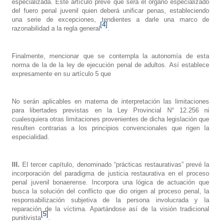
especializada. Este artículo prevé que será el órgano especializado
del fuero penal juvenil quien deberá unificar penas, estableciendo
una serie de excepciones, tendientes a darle una marco de
[4]
razonabilidad a la regla general
.
Finalmente, mencionar que se contempla la autonomía de esta
norma de la de la ley de ejecución penal de adultos. Así establece
expresamente en su artículo 5 que
No serán aplicables en materna de interpretación las limitaciones
para libertades previstas en la Ley Provincial N° 12.256 ni
cualesquiera otras limitaciones provenientes de dicha legislación que
resulten contrarias a los principios convencionales que rigen la
especialidad.
III.
El tercer capítulo, denominado “prácticas restaurativas” prevé la
incorporación del paradigma de justicia restaurativa en el proceso
penal juvenil bonaerense. Incorpora una lógica de actuación que
busca la solución del conflicto que dio origen al proceso penal, la
responsabilización subjetiva de la persona involucrada y la
reparación de la víctima. Apartándose así de la visión tradicional
[5]
punitivista
.