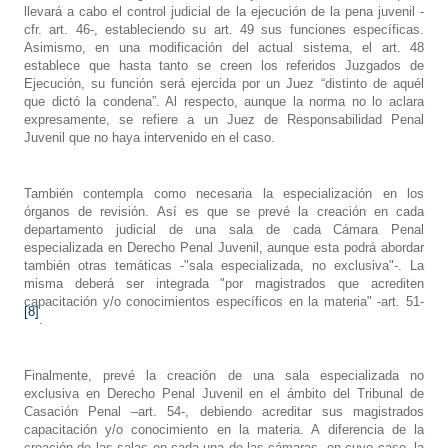
llevará a cabo el control judicial de la ejecución de la pena juvenil -
cfr. art. 46-, estableciendo su art. 49 sus funciones específicas.
Asimismo, en una modificación del actual sistema, el art. 48
establece que hasta tanto se creen los referidos Juzgados de
Ejecución, su función será ejercida por un Juez “distinto de aquél
que dictó la condena”. Al respecto, aunque la norma no lo aclara
expresamente, se refiere a un Juez de Responsabilidad Penal
Juvenil que no haya intervenido en el caso.
También contempla como necesaria la especialización en los
órganos de revisión. Así es que se prevé la creación en cada
departamento judicial de una sala de cada Cámara Penal
especializada en Derecho Penal Juvenil, aunque esta podrá abordar
también otras temáticas -"sala especializada, no exclusiva"-. La
misma deberá ser integrada "por magistrados que acrediten
capacitación y/o conocimientos específicos en la materia" -art. 51-
[8]
.
Finalmente, prevé la creación de una sala especializada no
exclusiva en Derecho Penal Juvenil en el ámbito del Tribunal de
Casación Penal –art. 54-, debiendo acreditar sus magistrados
capacitación y/o conocimiento en la materia. A diferencia de la
creación de las salas en cada una de las cámaras, en cuyo caso, la