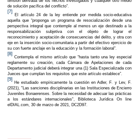
tensión derivada de los hechos investigados y cualquier otro medio
de solución pacífica del conflicto”.
[7]
El artículo 24 de la ley entiende por medida socio-educativa
aquella que “proponga un programa de resocialización desde una
perspectiva integral que contemple al menos un eje destinado a la
responsabilización subjetiva con el objeto de lograr el
reconocimiento y aceptación de consecuencias del delito, y otra con
eje en la inserción socio-comunitaria a partir del efectivo ejercicio de
su con fuerte anclaje en la educación y la formación laboral”.
[8]
Contempla el mismo artículo que “hasta tanto una ley especial
reglamente su creación, cada Cámara de Apelaciones de cada
Departamento judicial deberá integrar una (1) Sala Especializada con
Jueces que cumplan los requisitos que este artículo establece”.
[9]
He estudiado empíricamente la cuestión en Adler, F. y Lev, F.
(2021), "Las sanciones disciplinarias en las Instituciones de Encierro
Juveniles Bonaerenses. Sobre la necesidad de adecuar las prácticas
a los estándares internacionales", Biblioteca Jurídica On line
elDIAL.com, 30 de marzo de 2021, DC2D97.