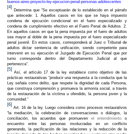
buenos-aires-proyecto-ley-ejecucion-penal-personas-adolescentes
[4]
Determina que “Se exceptuarán de lo establecido en el párrafo
que antecede: 1. Aquellos casos en los que se haya impuesto
condena de ejecución condicional en el fuero especializado y
condena de cumplimiento efectivo en el Fuero Penal de Adultos. 2.
En aquellos casos en que la pena impuesta por el fuero de adultos
sea mayor al doble de la pena impuesta por el fuero especializado
penal juvenil. En estos casos, corresponderá al Juez o Tribunal de
adultos dictar sentencia de unificación, siendo competente para
intervenir en su ejecución el Juzgado de Ejecución Penal que por
turno corresponda dentro del Departamento Judicial al que
pertenezca”.
[5]
Así, el artículo 17 de la ley establece como objetivo de las
prácticas restaurativas “producir una respuesta a la conducta que la
Ley señala como delito, que respete la dignidad de cada Persona,
que construya comprensión y promueva la armonía social, a través
de la restauración de la víctima u ofendido, la persona joven y la
comunidad.”
[6]
Art. 16 de la ley. Luego considera como procesos restaurativos
“la mediación, la celebración de conversaciones o diálogos, la
conciliación, los acuerdos que promueven
el entendimiento
o
encuentro entre las personas involucradas en un conflicto
generando, la pacificación de las relaciones y la reducción de la