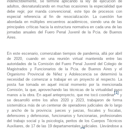
indefectiblemente, se termine aplicando la ley de ejecución de
adultos, desnaturalizando en muchas ocasiones la especialidad que
debe regir, por manda convencional, este tipo de procesos con
especial referencia al fin de resocialización. La cuestión fue
abordada en múltiples encuentros académicos, siendo una de las
principales críticas hacia la estructura normativa en cada una de las
jornadas anuales del Fuero Penal Juvenil de la Pcia. de Buenos
Aires.
En este escenario, comenzaban tiempos de pandemia, allá por abril
de 2020, cuando en una reunión virtual mantenida entre las
autoridades de la Comisión del Fuero Penal Juvenil del Colegio de
Magistrados y Funcionarios de la Pcia. de Buenos Aires y el
Organismo Provincial de Niñez y Adolescencia se determinó la
necesidad de comenzar a trabajar en un proyecto al respecto. La
posta fue tomada en aquel inicial momento por la mencionada
Comisión, la que, aprovechando las técnicas de la virtualidad puso
[1]
manos a la obra. En aquel anteproyecto, que me tocó coordinar
y
se desarrolló entre los años 2020 y 2023, trabajaron de forma
sistemática más de un centenar de operadores judiciales de lo largo
y ancho de la provincia: jueces y juezas, fiscales y fiscalas,
defensores y defensoras, funcionarios y funcionarias, profesionales
del trabajo social y la psicología, peritos de los Cuerpos Técnicos
Auxiliares, de 17 de las 19 departamentales judiciales. Llevándose a
[2]