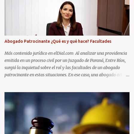
Abogado Patrocinante ¿Qué es y qué hace? Facultades
Más contenido jurídico en elDial.com Al analizar una providencia
emitida en un proceso civil por un Juzgado de Paraná, Entre Ríos,
surgió la inquietud sobre el rol y las facultades de un abogado
patrocinante en estas situaciones. En ese caso, una abogada actuó
como patrocinante de una de las partes en un proceso civil. En ese
momento, actuaba como “vinculada” al proceso y no como
“representante”. Sin embargo, como ocurre frecuentemente,
decidió no continuar con la relación profesional con su cliente. Para
formalizar esta decisión, lo notificó al Juzgado y solicitó que se
informara al patrocinado.