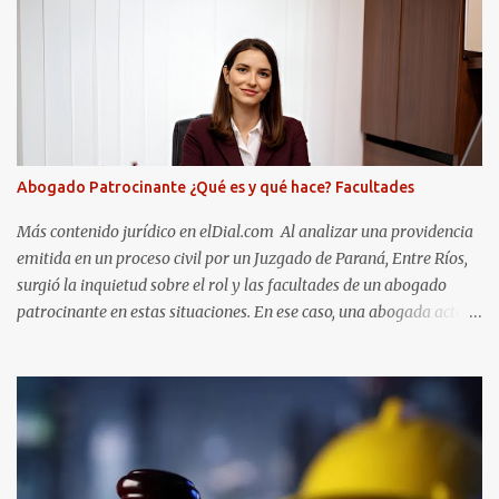
Abogado Patrocinante ¿Qué es y qué hace? Facultades
Más contenido jurídico en elDial.com Al analizar una providencia
emitida en un proceso civil por un Juzgado de Paraná, Entre Ríos,
surgió la inquietud sobre el rol y las facultades de un abogado
patrocinante en estas situaciones. En ese caso, una abogada actuó
como patrocinante de una de las partes en un proceso civil. En ese
momento, actuaba como “vinculada” al proceso y no como
“representante”. Sin embargo, como ocurre frecuentemente,
decidió no continuar con la relación profesional con su cliente. Para
formalizar esta decisión, lo notificó al Juzgado y solicitó que se
informara al patrocinado.