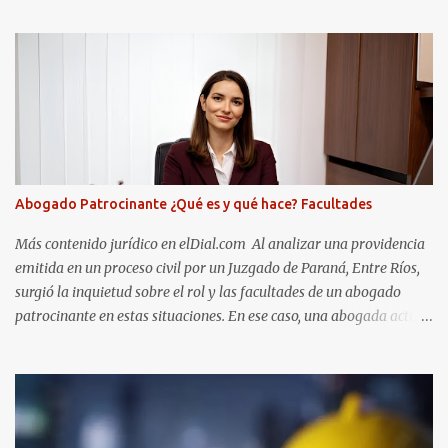
Abogado Patrocinante ¿Qué es y qué hace? Facultades
Más contenido jurídico en elDial.com Al analizar una providencia
emitida en un proceso civil por un Juzgado de Paraná, Entre Ríos,
surgió la inquietud sobre el rol y las facultades de un abogado
patrocinante en estas situaciones. En ese caso, una abogada actuó
como patrocinante de una de las partes en un proceso civil. En ese
momento, actuaba como “vinculada” al proceso y no como
“representante”. Sin embargo, como ocurre frecuentemente,
decidió no continuar con la relación profesional con su cliente. Para
formalizar esta decisión, lo notificó al Juzgado y solicitó que se